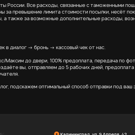
ты России. Все расходы, связанные с таможенными пош
ны за превышение лимита стоимости посылки, несёт пок
 а также за возможные дополнительные расходы, возн
 в диалог → бронь → кассовый чек от нас.
кс/Максим до двери, 100% предоплата, передача по фот
создаёте вы, отправляем до 5 рабочих дней, предоплата
учателя.
лог, подскажем оптимальный способ отправки под ваш з
952
Калининград, ул. 9 Апреля, 42