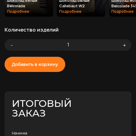
Шоколад Белый
Шоколад белый
Шоколад мо
Belcolade
Callebaut W2
Belcolade 3
Подробнее
Подробнее
Подробнее
Количество изделий
-
+
Добавить в корзину
ИТОГОВЫЙ
ЗАКАЗ
Начинка