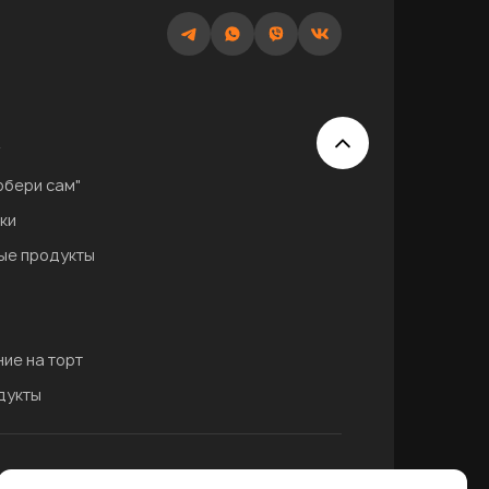
обери сам"
ки
ые продукты
ие на торт
дукты