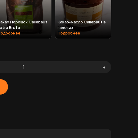
акао Порошок Callebaut
Какао-масло Callebaut в
xtra Brute
галетах
Подробнее
Подробнее
+