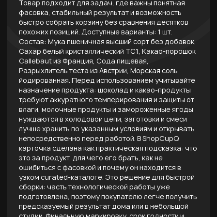
Товар подходит для задач, где важны понятная
фасовка, стабильный результат и возможность
быстро собрать корзину без сравнения десятков
похожих позиций. Доступные варианты: 1 шт.
Состав: Мука пшеничная высший сорт без добавок,
Сахар белый кристаллический ТС1, Какао-порошок
Callebaut из Франция, Сода пищевая,
Разрыхлитель теста из Австрии, Морская соль
йодированная. Перед использованием учитывайте
назначение продукта: шоколад и какао-продукты
требуют аккуратного темперирования и защиты от
влаги, молочные продукты и замороженные ягоды
нуждаются в холодовой цепи, заготовки и смеси
лучше хранить по указанным условиям и открывать
непосредственно перед работой. В ShopCupQ
карточка сделана как практическая подсказка: что
это за продукт, для чего его брать, как не
ошибиться с фасовкой и почему он находится в
узком curated-каталоге. Это решение для быстрой
сборки: часть технологической работы уже
подготовлена, поэтому покупателю легче получить
предсказуемый результат дома или в небольшой
студии. Финальную маркировку, срок годности и