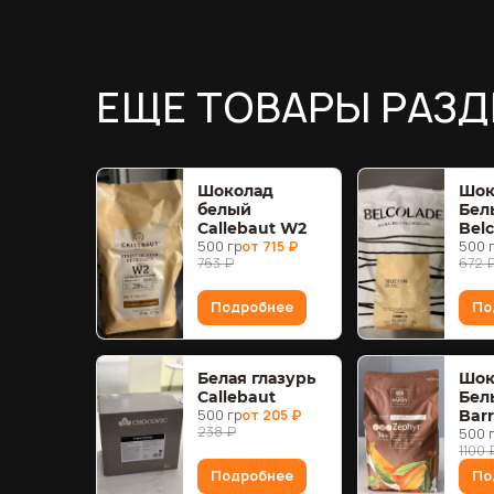
ЕЩЕ ТОВАРЫ РАЗД
Шоколад
Шок
белый
Бел
Callebaut W2
Bel
500 гр
от 715 ₽
500 
763 ₽
672 
Подробнее
По
Белая глазурь
Шок
Callebaut
Бел
500 гр
от 205 ₽
Barr
238 ₽
500 
1100 
Подробнее
По