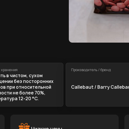
 хранения
Производитель / бренд
ть в чистом, сухом
ении без посторонних
ов при относительной
Callebaut / Barry Calleba
ости не более 70%,
ратура 12-20 °C.
Низкие цены