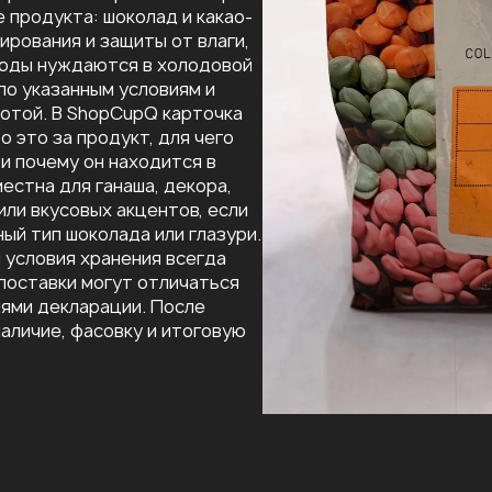
 продукта: шоколад и какао-
рования и защиты от влаги,
годы нуждаются в холодовой
 по указанным условиям и
отой. В ShopCupQ карточка
о это за продукт, для чего
 и почему он находится в
естна для ганаша, декора,
или вкусовых акцентов, если
ый тип шоколада или глазури.
 условия хранения всегда
 поставки могут отличаться
лями декларации. После
аличие, фасовку и итоговую