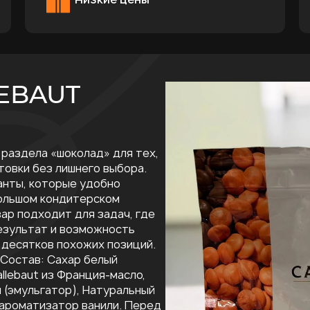
EBAUT
 раздела «шоколад» для тех,
товки без лишнего выбора.
анты, которые удобно
большом кондитерском
ар подходит для задач, где
езультат и возможность
 десятков похожих позиций.
г. Состав: Сахар белый
llebaut из Франция-масло,
 (эмульгатор), Натуральный
 ароматизатор ванили. Перед