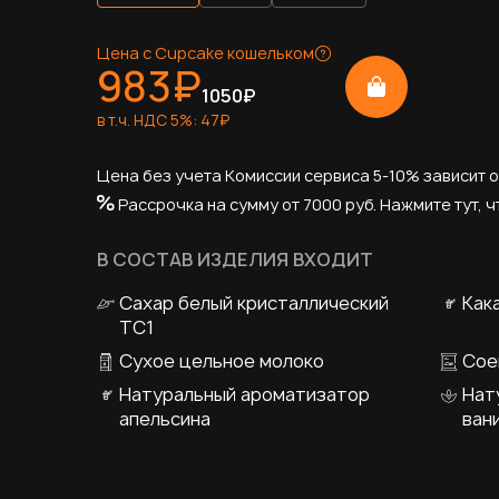
Цена с Cupcake кошельком
983
₽
1050
₽
в т.ч. НДС
5
%:
47
₽
Цена без учета Комиссии сервиса 5-10% зависит о
Рассрочка на сумму от 7000 руб.
Нажмите тут, ч
В СОСТАВ ИЗДЕЛИЯ ВХОДИТ
Сахар белый кристаллический
Как
ТС1
Сухое цельное молоко
Сое
Натуральный ароматизатор
Нат
апельсина
ван