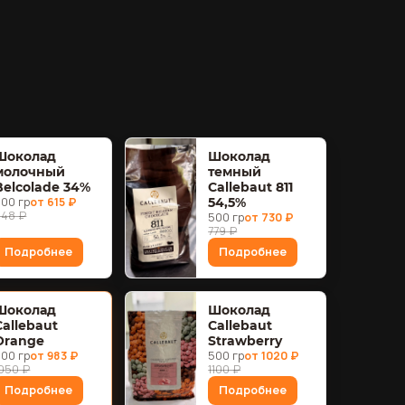
Шоколад
Шоколад
молочный
темный
Belcolade 34%
Callebaut 811
500 гр
от 615 ₽
54,5%
648 ₽
500 гр
от 730 ₽
779 ₽
Подробнее
Подробнее
Шоколад
Шоколад
Callebaut
Callebaut
Orange
Strawberry
500 гр
от 983 ₽
500 гр
от 1020 ₽
1050 ₽
1100 ₽
Подробнее
Подробнее