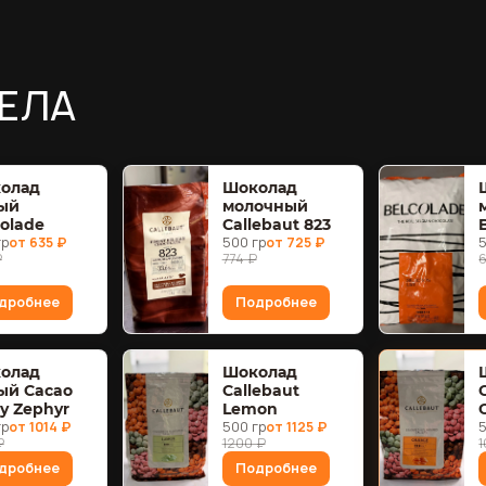
ЕЛА
олад
Шоколад
ый
молочный
colade
Callebaut 823
гр
от 635 ₽
500 гр
от 725 ₽
₽
774 ₽
дробнее
Подробнее
олад
Шоколад
ый Cacao
Callebaut
y Zephyr
Lemon
гр
от 1014 ₽
500 гр
от 1125 ₽
₽
1200 ₽
дробнее
Подробнее