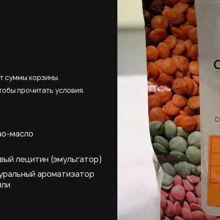
т суммы корзины.
тобы прочитать условия.
ао-масло
вый лецитин (эмульгатор)
уральный ароматизатор
или