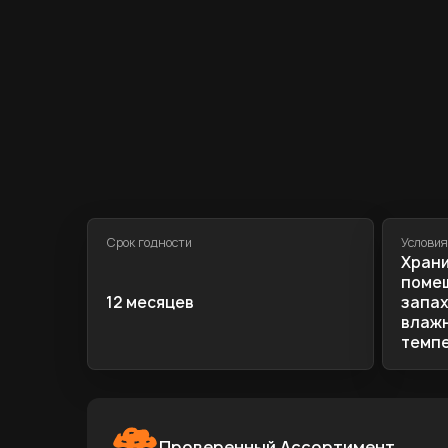
Срок годности
Условия
Храни
помещ
12 месяцев
запах
влажн
темпе
Проверенный Ассортимент