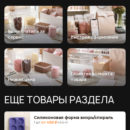
Вы не платите за
сервис
Быстрое оформление
Гарантия возврата
Низкая цена
товара
ЕЩЕ ТОВАРЫ РАЗДЕЛА
Силиконовая форма вихрь/спираль
1 шт.
от 400 ₽
450 ₽