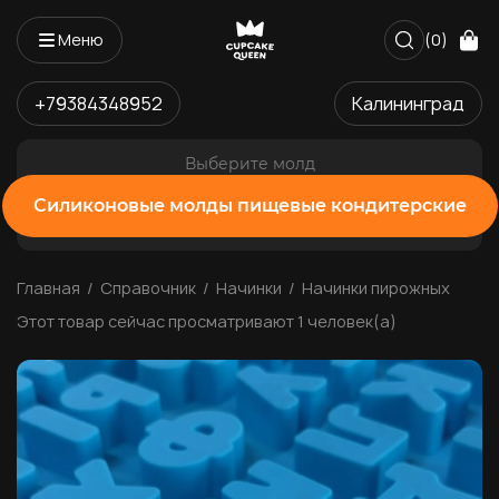
Меню
(0)
+79384348952
Калининград
Выберите молд
Силиконовые молды пищевые кондитерские
Главная
Справочник
Начинки
Начинки пирожных
Этот товар сейчас просматривают 1 человек(а)