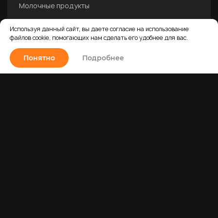
Молочные продукты
Шоколад
Используя данный сайт, вы даете согласие на использование
Пюре
файлов cookie, помогающих нам сделать его удобнее для вас.
Напишите нам
Замороженные ягоды
Понятно
Подробнее
Какао
Пасты
Украшение на торт
Другое
Все продукты
Политика конфиденциальности и обработки
персональных данных
О продукции
Договор публичной оферты