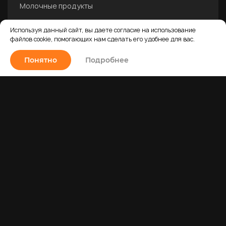
Молочные продукты
Шоколад
Используя данный сайт, вы даете согласие на использование
Пюре
файлов cookie, помогающих нам сделать его удобнее для вас.
Напишите нам
Замороженные ягоды
Понятно
Подробнее
Какао
Пасты
Украшение на торт
Другое
Все продукты
Политика конфиденциальности и обработки
персональных данных
О продукции
Договор публичной оферты