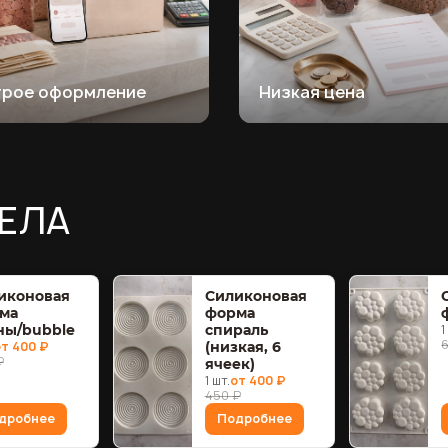
трое оформление
Низкая цена
ЕЛА
иконовая
Силиконовая
ма
форма
ны/bubble
спираль
1
т 400 ₽
(низкая, 6
₽
ячеек)
1 шт.
от 400 ₽
450 ₽
дробнее
Подробнее