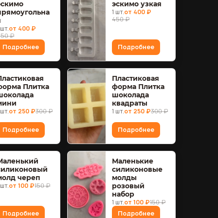
эскимо
эскимо узкая
прямоугольна
1 шт.
от 400 ₽
450 ₽
я
 шт.
от 400 ₽
450 ₽
Подробнее
Подробнее
Пластиковая
Пластиковая
форма Плитка
форма Плитка
шоколада
шоколада
мини
квадраты
 шт.
от 250 ₽
300 ₽
1 шт.
от 250 ₽
300 ₽
Подробнее
Подробнее
Маленький
Маленькие
силиконовый
силиконовые
молд череп
молды
 шт.
от 100 ₽
150 ₽
розовый
набор
1 шт.
от 100 ₽
150 ₽
Подробнее
Подробнее