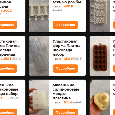
енцов
эскимо ромбы
раль
1 шт.
от 400 ₽
450 ₽
т 200 ₽
₽
1
дробнее
Подробнее
стиковая
Пластиковая
ма Плитка
форма Плитка
олада
шоколада
зрачная
набор
т 250 ₽
300 ₽
1 шт.
от 250 ₽
300 ₽
1
дробнее
Подробнее
енькие
Маленькие
иконовые
силиконовые
ды набор
молды
т 100 ₽
150 ₽
пластина
1
1 шт.
от 100 ₽
150 ₽
дробнее
Подробнее