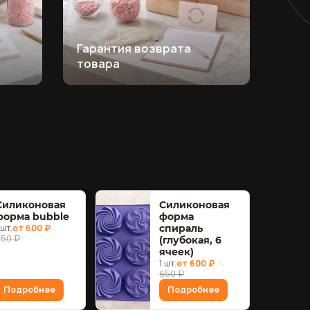
Гарантия возврата
товара
Силиконовая
Силиконовая
форма bubble
форма
 шт.
от 600 ₽
спираль
650 ₽
(глубокая, 6
ячеек)
1 шт.
от 600 ₽
650 ₽
Подробнее
Подробнее