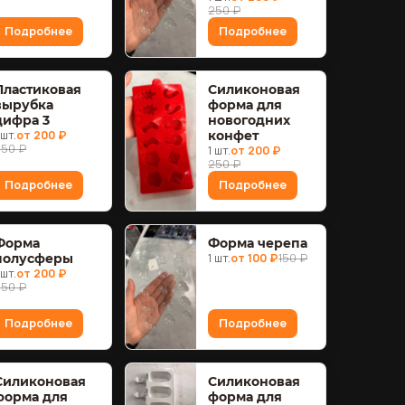
250 ₽
Подробнее
Подробнее
Пластиковая
Силиконовая
вырубка
форма для
цифра 3
новогодних
 шт.
от 200 ₽
конфет
250 ₽
1 шт.
от 200 ₽
250 ₽
Подробнее
Подробнее
Форма
Форма черепа
полусферы
1 шт.
от 100 ₽
150 ₽
 шт.
от 200 ₽
250 ₽
Подробнее
Подробнее
Силиконовая
Силиконовая
форма для
форма для