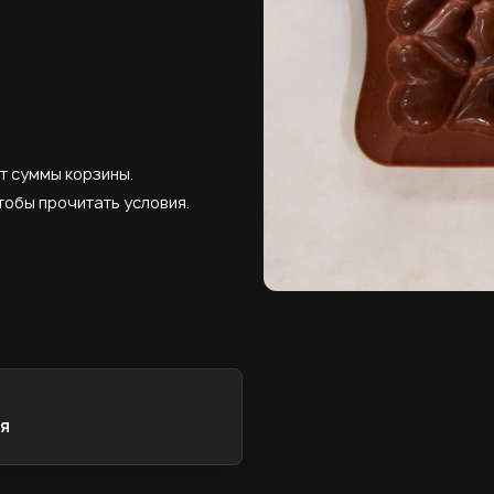
т суммы корзины.
тобы прочитать условия.
я