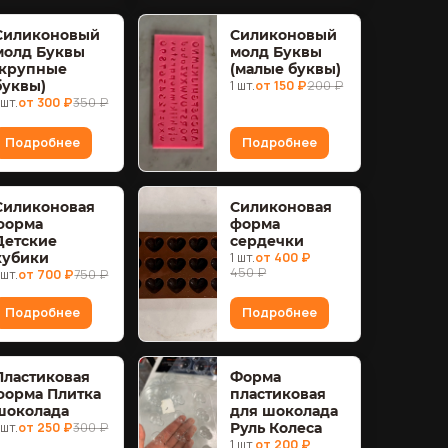
Силиконовый
Силиконовый
молд Буквы
молд Буквы
(крупные
(малые буквы)
буквы)
1 шт.
от 150 ₽
200 ₽
 шт.
от 300 ₽
350 ₽
Подробнее
Подробнее
Силиконовая
Силиконовая
форма
форма
Детские
сердечки
кубики
1 шт.
от 400 ₽
450 ₽
 шт.
от 700 ₽
750 ₽
Подробнее
Подробнее
Пластиковая
Форма
форма Плитка
пластиковая
шоколада
для шоколада
 шт.
от 250 ₽
300 ₽
Руль Колеса
1 шт.
от 200 ₽