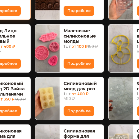
дробнее
Подробнее
д Лицо
Маленькие
ольное
силиконовые
овый
молды
т 400 ₽
1 шт.
от 100 ₽
150 ₽
1
₽
дробнее
Подробнее
иконовый
Силиконовый
д 2D Зайка
молд для роз
юльпанами
1 шт.
от 400 ₽
1
450 ₽
т 350 ₽
400 ₽
дробнее
Подробнее
иконовая
Силиконовая
ма для
форма для