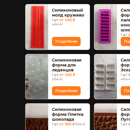
Силиконовый
Сил
молд кружево
фор
1 шт.
от 400 ₽
пал
450 ₽
конф
шок
1 шт.
о
Подробнее
По
Силиконовая
Сил
форма для
фор
леденцов
Эск
1 шт.
от 200 ₽
1 шт.
о
250 ₽
450 
Подробнее
По
Силиконовая
Сил
форма Плитка
фор
шоколада
Пуг
1 шт.
от 300 ₽
350 ₽
1 шт.
о