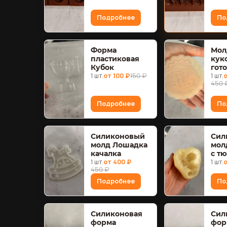
Подробнее
По
Форма
Мол
пластиковая
кук
Кубок
гот
1 шт.
от 100 ₽
150 ₽
1 шт.
о
450 
Подробнее
По
Силиконовый
Сил
молд Лошадка
мол
качалка
с т
1 шт.
от 400 ₽
1 шт.
о
450 ₽
Подробнее
По
Силиконовая
Сил
форма
фор