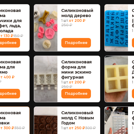
иконовая
Силиконовый
ма
молд дерево
ьчики для
1 шт.
от 200 ₽
250 ₽
ет, льда,
олада
1
т 130 ₽
150 ₽
дробнее
Подробнее
иконовая
Силиконовая
ма для
форма для
имо
мини эскимо
т 400 ₽
фигурная
₽
1 шт.
от 200 ₽
1
250 ₽
дробнее
Подробнее
иконовая
Силиконовый
ма
молд С Новым
овки
Годом
т 300 ₽
350 ₽
1 шт.
от 250 ₽
300 ₽
1