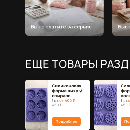
Вы не платите за сервис
Быс
ЕЩЕ ТОВАРЫ РАЗД
Силиконовая
Сил
форма вихрь/
фор
спираль
вол
1 шт.
от 400 ₽
1 шт.
о
450 ₽
450 
Подробнее
По