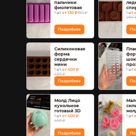
пальчики
лед
фиолетовая
спи
1 шт.
от 130 ₽
150 ₽
1 шт.
о
250 
Подробнее
По
Силиконовая
Пла
форма
фор
сердечки
шок
мини
про
1 шт.
от 400 ₽
1 шт.
о
450 ₽
Подробнее
По
Молд Лицо
Мал
кукольное
сил
готовый 3D
мол
1 шт.
от 400 ₽
1 шт.
о
450 ₽
Подробнее
По