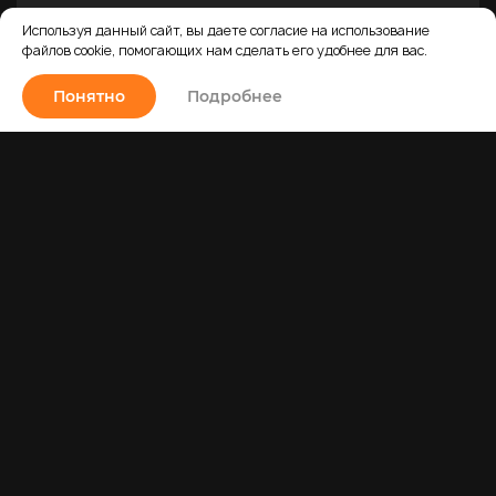
Шоколад
Используя данный сайт, вы даете согласие на использование
Пюре
файлов cookie, помогающих нам сделать его удобнее для вас.
Напишите нам
Замороженные ягоды
Понятно
Подробнее
Какао
Пасты
Украшение на торт
Другое
Все продукты
Политика конфиденциальности и обработки
персональных данных
О продукции
Договор публичной оферты